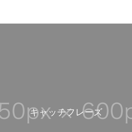
キ
ャ
ッ
チ
フ
レ
ー
ズ